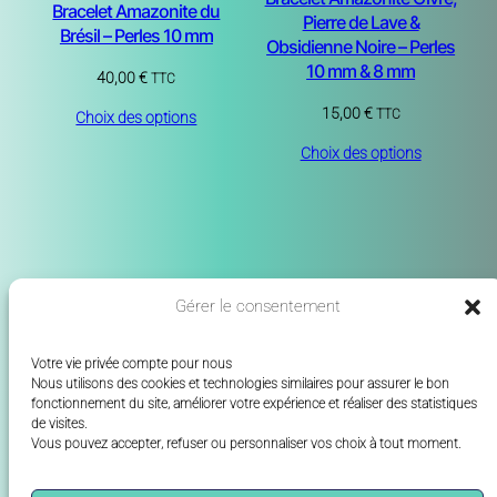
Bracelet Amazonite du
Pierre de Lave &
Brésil – Perles 10 mm
Obsidienne Noire – Perles
10 mm & 8 mm
40,00
€
TTC
15,00
€
TTC
Choix des options
Choix des options
Gérer le consentement
Votre vie privée compte pour nous
Nous utilisons des cookies et technologies similaires pour assurer le bon
fonctionnement du site, améliorer votre expérience et réaliser des statistiques
La certification qualité a été
de visites.
délivrée au titre de la catégorie
Vous pouvez
accepter
,
refuser
ou
personnaliser vos choix
à tout moment.
suivante : Action de formation.
Accueil
À propos
Réservation
Contact