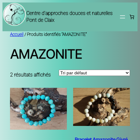
Aller
au
Centre d’approches douces et naturelles
contenu
Pont de Claix
Accueil
/ Produits identifiés “AMAZONITE”
AMAZONITE
2 résultats affichés
Bracelet Amazonite Givré,