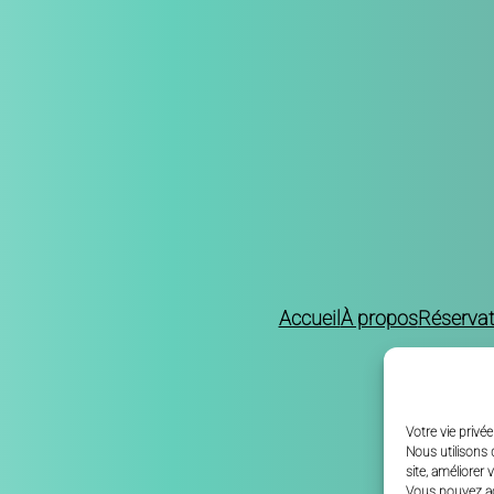
Accueil
À propos
Réservat
Votre vie priv
Nous utilisons 
site, améliorer 
Vous pouvez
a