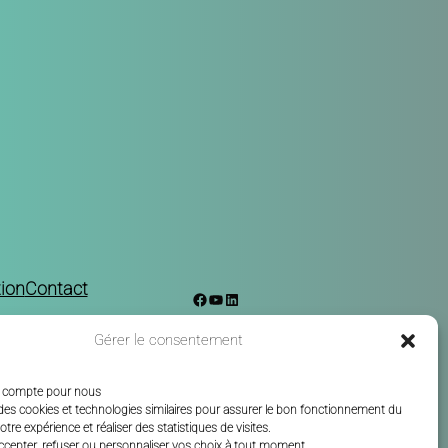
ion
Contact
Facebook
YouTube
LinkedIn
Gérer le consentement
ée compte pour nous
des cookies et technologies similaires pour assurer le bon fonctionnement du
votre expérience et réaliser des statistiques de visites.
ccepter
,
refuser
ou
personnaliser vos choix
à tout moment.