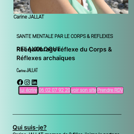
Carine JALLAT
SANTE MENTALE PAR LE CORPS & REFLEXES
RELAXOLOGUE
Rééquilibrage réflexe du Corps &
Réflexes archaïques
Carine JALLAT
Facebook
Instagram
LinkedIn
lui écrire
06 02 07 92 20
voir son site
Prendre RDV
Qui suis-je?