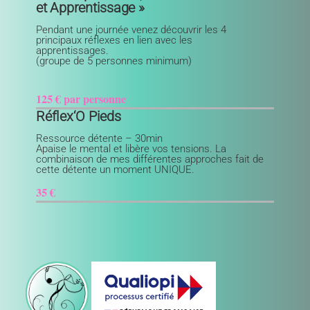
et Apprentissage »
Pendant une journée venez découvrir les 4
principaux réflexes en lien avec les
apprentissages.
(groupe de 5 personnes minimum)
125 € par personne
Réflex
‘O Pieds
Ressource détente – 30min
Apaise le mental et libère vos tensions. La
combinaison de mes différentes approches fait de
cette détente un moment UNIQUE.
35 €