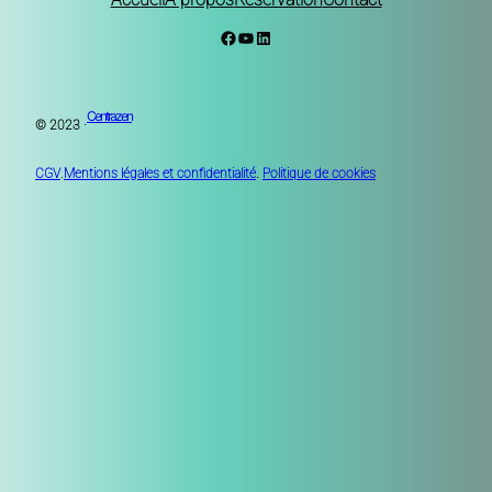
Facebook
YouTube
LinkedIn
Centrazen
© 2023 ·
CGV
.
Mentions légales et confidentialité
.
Politique de cookies