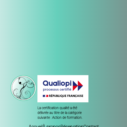
La certification qualité a été
délivrée au titre de la catégorie
suivante : Action de formation.
Accueil
À propos
Réservation
Contact