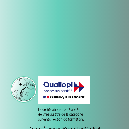
La certification qualité a été
délivrée au titre de la catégorie
suivante : Action de formation.
Accueil
À propos
Réservation
Contact