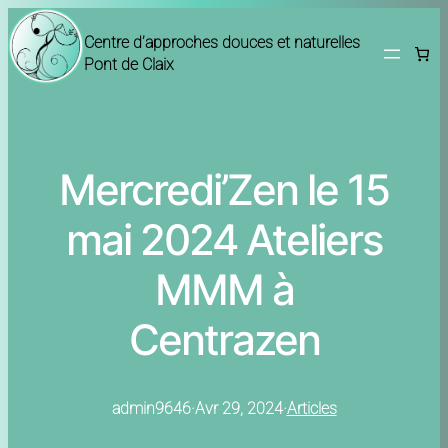
Centre d’approches douces et naturelles
Pont de Claix
Mercredi’Zen le 15
mai 2024 Ateliers
MMM à
Centrazen
admin9646
·
Avr 29, 2024
·
Articles